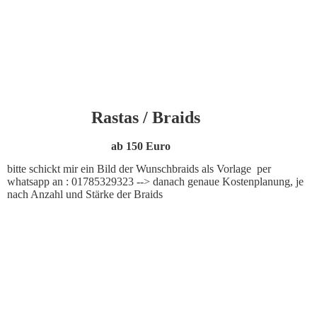
11174974_911652618857452_7568122448993554225_n
Rastas / Braids
ab 150 Euro
bitte schickt mir ein Bild der Wunschbraids als Vorlage per
whatsapp an : 01785329323 --> danach genaue Kostenplanung, je
nach Anzahl und Stärke der Braids