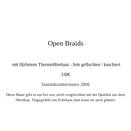
20220813_170554-dmt9d-tva1cq
Open Braids
mit filzfreiem Thermofibrehaar - fein geflochten / kaschiert
330€
Stammkunden/innen 280€
Diese Haare gibt es nur bei uns, nicht vergleichbar mit der Qualität aus dem
Afroshop. Tragegefühl wie Echthaar, man kann sie auch glätten.