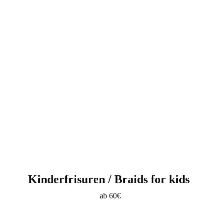
Fotolia_130609923_Subscription_Monthly_M
Kinderfrisuren / Braids for kids
ab 60€